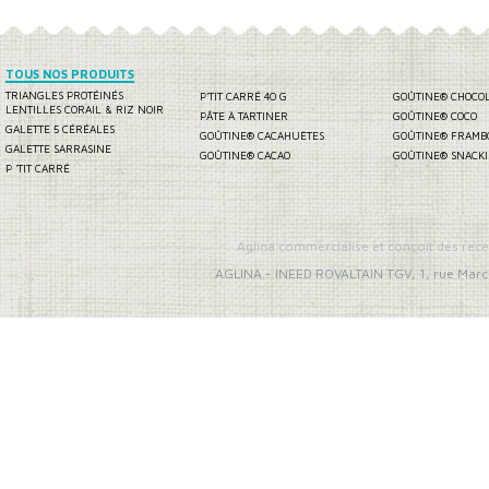
TOUS NOS PRODUITS
TRIANGLES PROTÉINÉS
P'TIT CARRÉ 40 G
GOÛTINE® CHOCO
LENTILLES CORAIL & RIZ NOIR
PÂTE À TARTINER
GOÛTINE® COCO
GALETTE 5 CÉRÉALES
GOÛTINE® CACAHUÈTES
GOÛTINE® FRAMB
GALETTE SARRASINE
GOÛTINE® CACAO
GOÛTINE® SNACK
P 'TIT CARRÉ
Aglina commercialise et conçoit des rece
AGLINA
-
INEED ROVALTAIN TGV, 1, rue Marc