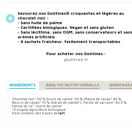
Savourez nos
Goûtines® croquantes et légères
au
chocolat noir :
- Sans huile de palme
- Certifiées biologiques, Vegan et sans gluten
- Sans lécithine, sans OGM, sans conservateurs et san
arômes artificiels
- 6 sachets fraîcheur, facilement transportables
Pour acheter nos Goûtines :
glutifree.fr
INGRÉDIENTS
ANALYSE NUTRITIONNELLE
AVANTAGE
Chocolat noir* 50 % (Sucre de canne* 50 %, Masse de cacao* 40 %,
Beurre de cacao* 10 %, Extrait de vanille*), Farine de sarrasin* 42,5 %,
Farine de riz*, Sucre de canne*
*d'origine agriculture biologique
Peut contenir des traces de
lait