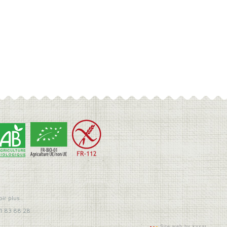
oir plus
1 83 88 28
Site web by kyxar