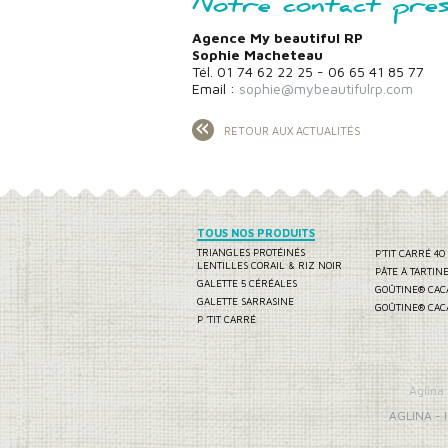
Notre contact pres
Agence My beautiful RP
Sophie Macheteau
Tél. 01 74 62 22 25 - 06 65 41 85 77
Email :
sophie@mybeautifulrp.com
RETOUR AUX ACTUALITÉS
TOUS NOS PRODUITS
TRIANGLES PROTÉINÉS
P'TIT CARRÉ 40
LENTILLES CORAIL & RIZ NOIR
PÂTE À TARTIN
GALETTE 5 CÉRÉALES
GOÛTINE® CAC
GALETTE SARRASINE
GOÛTINE® CAC
P 'TIT CARRÉ
Aglina
AGLINA
-