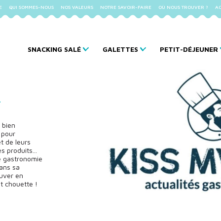
E
QUI SOMMES-NOUS
NOS VALEURS
NOTRE SAVOIR-FAIRE
OÙ NOUS TROUVER ?
AC
SNACKING SALÉ
GALETTES
PETIT-DÉJEUNER
a
 bien
 pour
t de leurs
 produits...
de gastronomie
ans sa
ouver en
t chouette !