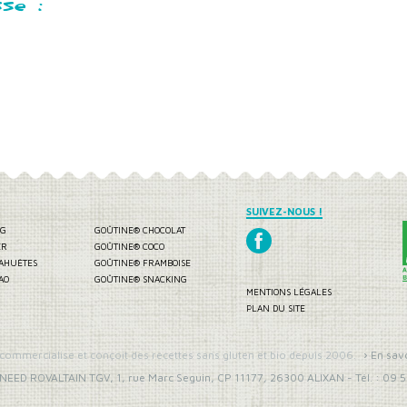
se :
SUIVEZ-NOUS !
 G
GOÛTINE® CHOCOLAT
ER
GOÛTINE® COCO
AHUÈTES
GOÛTINE® FRAMBOISE
AO
GOÛTINE® SNACKING
MENTIONS LÉGALES
PLAN DU SITE
 commercialise et conçoit des recettes sans gluten et bio depuis 2006.
› En sav
INEED ROVALTAIN TGV, 1, rue Marc Seguin, CP 11177
,
26300
ALIXAN
-
Tél. :
09 5