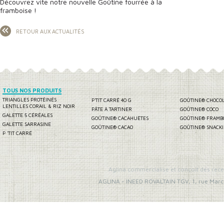
Découvrez vite notre nouvelle Goûtine fourrée à la
framboise !
RETOUR AUX ACTUALITÉS
TOUS NOS PRODUITS
TRIANGLES PROTÉINÉS
P'TIT CARRÉ 40 G
GOÛTINE® CHOCO
LENTILLES CORAIL & RIZ NOIR
PÂTE À TARTINER
GOÛTINE® COCO
GALETTE 5 CÉRÉALES
GOÛTINE® CACAHUÈTES
GOÛTINE® FRAMB
GALETTE SARRASINE
GOÛTINE® CACAO
GOÛTINE® SNACK
P 'TIT CARRÉ
Aglina commercialise et conçoit des rece
AGLINA
-
INEED ROVALTAIN TGV, 1, rue Marc