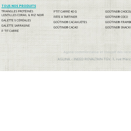
TOUS NOS PRODUITS
TRIANGLES PROTÉINÉS
P'TIT CARRÉ 40 G
GOÛTINE® CHOCO
LENTILLES CORAIL & RIZ NOIR
PÂTE À TARTINER
GOÛTINE® COCO
GALETTE 5 CÉRÉALES
GOÛTINE® CACAHUÈTES
GOÛTINE® FRAMB
GALETTE SARRASINE
GOÛTINE® CACAO
GOÛTINE® SNACK
P 'TIT CARRÉ
Aglina commercialise et conçoit des rece
AGLINA
-
INEED ROVALTAIN TGV, 1, rue Marc