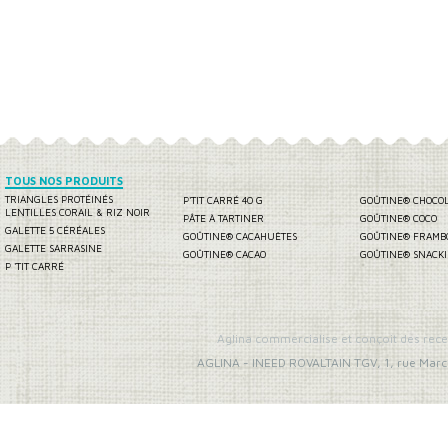
TOUS NOS PRODUITS
TRIANGLES PROTÉINÉS
P'TIT CARRÉ 40 G
GOÛTINE® CHOCO
LENTILLES CORAIL & RIZ NOIR
PÂTE À TARTINER
GOÛTINE® COCO
GALETTE 5 CÉRÉALES
GOÛTINE® CACAHUÈTES
GOÛTINE® FRAMB
GALETTE SARRASINE
GOÛTINE® CACAO
GOÛTINE® SNACK
P 'TIT CARRÉ
Aglina commercialise et conçoit des rece
AGLINA
-
INEED ROVALTAIN TGV, 1, rue Marc