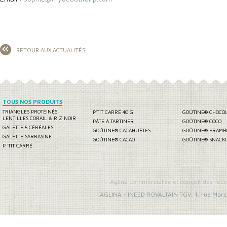
RETOUR AUX ACTUALITÉS
TOUS NOS PRODUITS
TRIANGLES PROTÉINÉS
P'TIT CARRÉ 40 G
GOÛTINE® CHOCO
LENTILLES CORAIL & RIZ NOIR
PÂTE À TARTINER
GOÛTINE® COCO
GALETTE 5 CÉRÉALES
GOÛTINE® CACAHUÈTES
GOÛTINE® FRAMB
GALETTE SARRASINE
GOÛTINE® CACAO
GOÛTINE® SNACK
P 'TIT CARRÉ
Aglina commercialise et conçoit des rece
AGLINA
-
INEED ROVALTAIN TGV, 1, rue Marc