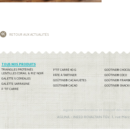
RETOUR AUX ACTUALITÉS
TOUS NOS PRODUITS
TRIANGLES PROTÉINÉS
P'TIT CARRÉ 40 G
GOÛTINE® CHOCO
LENTILLES CORAIL & RIZ NOIR
PÂTE À TARTINER
GOÛTINE® COCO
GALETTE 5 CÉRÉALES
GOÛTINE® CACAHUÈTES
GOÛTINE® FRAMB
GALETTE SARRASINE
GOÛTINE® CACAO
GOÛTINE® SNACK
P 'TIT CARRÉ
Aglina commercialise et conçoit des rece
AGLINA
-
INEED ROVALTAIN TGV, 1, rue Marc